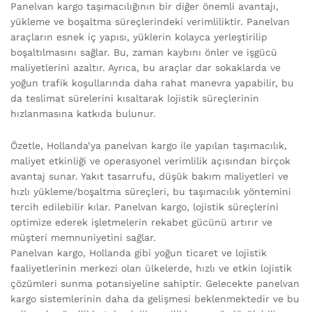
Panelvan kargo taşımacılığının bir diğer önemli avantajı,
yükleme ve boşaltma süreçlerindeki verimliliktir. Panelvan
araçların esnek iç yapısı, yüklerin kolayca yerleştirilip
boşaltılmasını sağlar. Bu, zaman kaybını önler ve işgücü
maliyetlerini azaltır. Ayrıca, bu araçlar dar sokaklarda ve
yoğun trafik koşullarında daha rahat manevra yapabilir, bu
da teslimat sürelerini kısaltarak lojistik süreçlerinin
hızlanmasına katkıda bulunur.
Özetle, Hollanda’ya panelvan kargo ile yapılan taşımacılık,
maliyet etkinliği ve operasyonel verimlilik açısından birçok
avantaj sunar. Yakıt tasarrufu, düşük bakım maliyetleri ve
hızlı yükleme/boşaltma süreçleri, bu taşımacılık yöntemini
tercih edilebilir kılar. Panelvan kargo, lojistik süreçlerini
optimize ederek işletmelerin rekabet gücünü artırır ve
müşteri memnuniyetini sağlar.
Panelvan kargo, Hollanda gibi yoğun ticaret ve lojistik
faaliyetlerinin merkezi olan ülkelerde, hızlı ve etkin lojistik
çözümleri sunma potansiyeline sahiptir. Gelecekte panelvan
kargo sistemlerinin daha da gelişmesi beklenmektedir ve bu