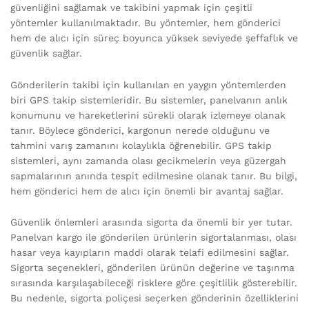
güvenliğini sağlamak ve takibini yapmak için çeşitli
yöntemler kullanılmaktadır. Bu yöntemler, hem gönderici
hem de alıcı için süreç boyunca yüksek seviyede şeffaflık ve
güvenlik sağlar.
Gönderilerin takibi için kullanılan en yaygın yöntemlerden
biri GPS takip sistemleridir. Bu sistemler, panelvanın anlık
konumunu ve hareketlerini sürekli olarak izlemeye olanak
tanır. Böylece gönderici, kargonun nerede olduğunu ve
tahmini varış zamanını kolaylıkla öğrenebilir. GPS takip
sistemleri, aynı zamanda olası gecikmelerin veya güzergah
sapmalarının anında tespit edilmesine olanak tanır. Bu bilgi,
hem gönderici hem de alıcı için önemli bir avantaj sağlar.
Güvenlik önlemleri arasında sigorta da önemli bir yer tutar.
Panelvan kargo ile gönderilen ürünlerin sigortalanması, olası
hasar veya kayıpların maddi olarak telafi edilmesini sağlar.
Sigorta seçenekleri, gönderilen ürünün değerine ve taşınma
sırasında karşılaşabileceği risklere göre çeşitlilik gösterebilir.
Bu nedenle, sigorta poliçesi seçerken gönderinin özelliklerini