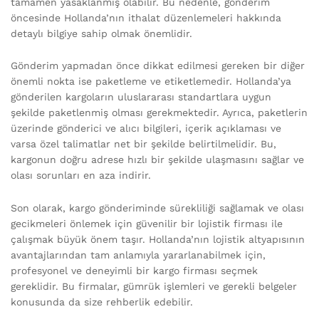
tamamen yasaklanmış olabilir. Bu nedenle, gönderim
öncesinde Hollanda’nın ithalat düzenlemeleri hakkında
detaylı bilgiye sahip olmak önemlidir.
Gönderim yapmadan önce dikkat edilmesi gereken bir diğer
önemli nokta ise paketleme ve etiketlemedir. Hollanda’ya
gönderilen kargoların uluslararası standartlara uygun
şekilde paketlenmiş olması gerekmektedir. Ayrıca, paketlerin
üzerinde gönderici ve alıcı bilgileri, içerik açıklaması ve
varsa özel talimatlar net bir şekilde belirtilmelidir. Bu,
kargonun doğru adrese hızlı bir şekilde ulaşmasını sağlar ve
olası sorunları en aza indirir.
Son olarak, kargo gönderiminde sürekliliği sağlamak ve olası
gecikmeleri önlemek için güvenilir bir lojistik firması ile
çalışmak büyük önem taşır. Hollanda’nın lojistik altyapısının
avantajlarından tam anlamıyla yararlanabilmek için,
profesyonel ve deneyimli bir kargo firması seçmek
gereklidir. Bu firmalar, gümrük işlemleri ve gerekli belgeler
konusunda da size rehberlik edebilir.