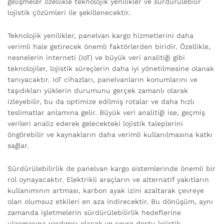
gelişmeler özellikle teknolojik yenilikler ve sürdürülebilir
lojistik çözümleri ile şekillenecektir.
Teknolojik yenilikler, panelvan kargo hizmetlerini daha
verimli hale getirecek önemli faktörlerden biridir. Özellikle,
nesnelerin interneti (IoT) ve büyük veri analitiği gibi
teknolojiler, lojistik süreçlerin daha iyi yönetilmesine olanak
tanıyacaktır. IoT cihazları, panelvanların konumlarını ve
taşıdıkları yüklerin durumunu gerçek zamanlı olarak
izleyebilir, bu da optimize edilmiş rotalar ve daha hızlı
teslimatlar anlamına gelir. Büyük veri analitiği ise, geçmiş
verileri analiz ederek gelecekteki lojistik taleplerini
öngörebilir ve kaynakların daha verimli kullanılmasına katkı
sağlar.
Sürdürülebilirlik de panelvan kargo sistemlerinde önemli bir
rol oynayacaktır. Elektrikli araçların ve alternatif yakıtların
kullanımının artması, karbon ayak izini azaltarak çevreye
olan olumsuz etkileri en aza indirecektir. Bu dönüşüm, aynı
zamanda işletmelerin sürdürülebilirlik hedeflerine
ulaşmasına yardımcı olacak ve çevre dostu lojistik