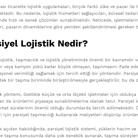
ası ticarette lojistik uygulamaları, birçok farklı ülke ve pazar ile
ktedir. Bu nedenle, lojistik hizmetleri sağlayıcıları, küresel tedar
nde hızlı ve esnek çözümler sunabilmelidir. Neticede, işletmelerin
eri, pazarın dinamiklerine göre yeniden şekillendirilmesi gereken 
iyel Lojistik Nedir?
lojistik, taşımacılık ve lojistik yönetiminde önemli bir kavramdır v
r veya kamyon yükü kadar büyük olmayan, taşınmasını ifade eder. 
yonel verimliliği sağlamak için tercih ettiği bir yöntemdir. Parsiye
tek bir taşıma biriminde birleştirilmesiyle gerçekleştirilir, bu da
tik yöntemi, özellikle küçük ve orta ölçekli işletmeler için olduk
n da ürünlerini piyasaya sunabilmelerine olanak tanır. Parsiyel lo
limat sürelerinin önemli olduğu durumlarda tercih edilmektedir. Ör
ri için parsiyel taşımacılığı kullanarak maliyetleri düşürüp ürünlerin
açıdan bakıldığında, parsiyel lojistik sistemi, yüklerin hacim ve 
e taşıma konusunda daha çok esneklik sunarak, taşıma süreçlerin