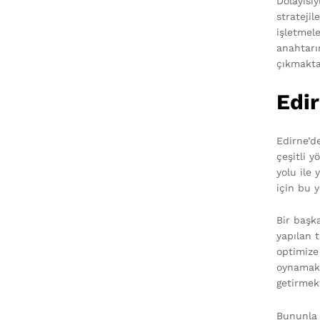
Dolayısı
stratejil
işletmel
anahtarı
çıkmakta
Edir
Edirne’d
çeşitli 
yolu ile 
için bu 
Bir başka
yapılan 
optimize
oynamakta
getirmekt
Bununla b