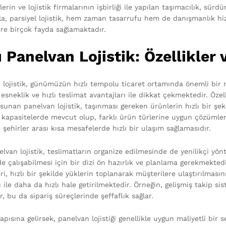
lerin ve lojistik firmalarının işbirliği ile yapılan taşımacılık, sürd
yla, parsiyel lojistik, hem zaman tasarrufu hem de danışmanlık h
ere birçok fayda sağlamaktadır.
ı Panelvan Lojistik: Özellikler 
 lojistik, günümüzün hızlı tempolu ticaret ortamında önemli bir 
 esneklik ve hızlı teslimat avantajları ile dikkat çekmektedir. Özel
unan panelvan lojistik, taşınması gereken ürünlerin hızlı bir şeki
 kapasitelerde mevcut olup, farklı ürün türlerine uygun çözümler
 şehirler arası kısa mesafelerde hızlı bir ulaşım sağlamasıdır.
nelvan lojistik, teslimatların organize edilmesinde de yenilikçi y
lde çalışabilmesi için bir dizi ön hazırlık ve planlama gerekmekte
i, hızlı bir şekilde yüklerin toplanarak müşterilere ulaştırılmasın
 ile daha da hızlı hale getirilmektedir. Örneğin, gelişmiş takip s
ir, bu da sipariş süreçlerinde şeffaflık sağlar.
apısına gelirsek, panelvan lojistiği genellikle uygun maliyetli bi