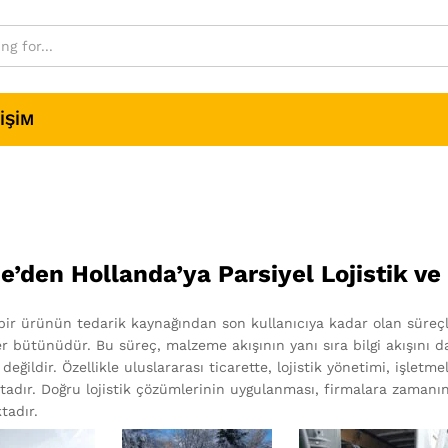
IŞIM
e’den Hollanda’ya Parsiyel Lojistik ve
 bir ürünün tedarik kaynağından son kullanıcıya kadar olan süreçler
er bütünüdür. Bu süreç, malzeme akışının yanı sıra bilgi akışını da
lı değildir. Özellikle uluslararası ticarette, lojistik yönetimi, işlet
adır. Doğru lojistik çözümlerinin uygulanması, firmalara zamanı
tadır.