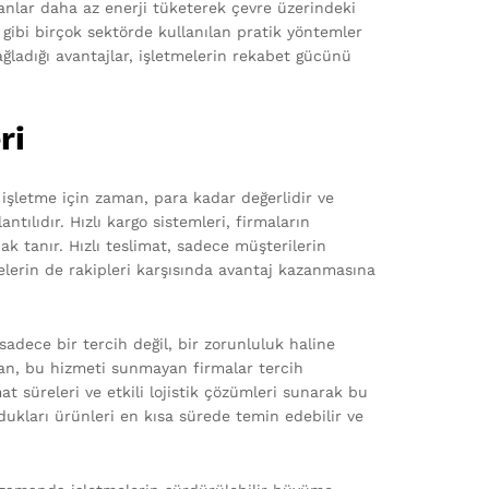
anlar daha az enerji tüketerek çevre üzerindeki
ik gibi birçok sektörde kullanılan pratik yöntemler
ağladığı avantajlar, işletmelerin rekabet gücünü
ri
işletme için zaman, para kadar değerlidir ve
ılıdır. Hızlı kargo sistemleri, firmaların
 tanır. Hızlı teslimat, sadece müşterilerin
lerin de rakipleri karşısında avantaj kazanmasına
sadece bir tercih değil, bir zorunluluk haline
undan, bu hizmeti sunmayan firmalar tercih
mat süreleri ve etkili lojistik çözümleri sunarak bu
ydukları ürünleri en kısa sürede temin edebilir ve