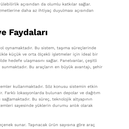
ürülebilirlik açısından da olumlu katkılar sağlar.
izmetlerine daha az ihtiyaç duyulması açısından
ve Faydaları
rol oynamaktadır. Bu sistem, taşıma süreçlerinde
likle küçük ve orta ölçekli işletmeler için ideal bir
lde hedefe ulaşmasını sağlar. Panelvanlar, çeşitli
 sunmaktadır. Bu araçların en büyük avantajı, şehir
öntemler kullanmaktadır. Söz konusu sistemin etkin
dir. Farklı lokasyonlarda bulunan depolar ve dağıtım
ı sağlamaktadır. Bu süreç, teknolojik altyapının
istemleri sayesinde yüklerin durumu anlık olarak
r seçenek sunar. Taşınacak ürün sayısına göre araç