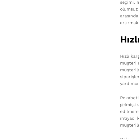
seçimi, 
olumsuz e
arasında 
artırmak
Hızl
Hızlı ka
müşteri 
müşteril
siparişl
yardımcı 
Rekabetin
gelmiştir
edilmemey
ihtiyacı 
müşteril