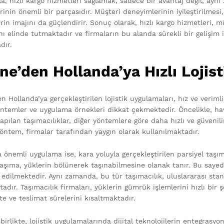
yla, hızlı kargo hizmetleri sağlamak, sadece bir avantaj değil, ay
erinin önemli bir parçasıdır. Müşteri deneyimlerinin iyileştirilmesi
erin imajını da güçlendirir. Sonuç olarak, hızlı kargo hizmetleri,
nı elinde tutmaktadır ve firmaların bu alanda sürekli bir gelişim 
dır.
ne’den Hollanda’ya Hızlı Lojis
en Hollanda’ya gerçekleştirilen lojistik uygulamaları, hız ve veri
yöntemler ve uygulama örnekleri dikkat çekmektedir. Öncelikle, ha
yapılan taşımacılıklar, diğer yöntemlere göre daha hızlı ve güvenil
yöntem, firmalar tarafından yaygın olarak kullanılmaktadır.
 önemli uygulama ise, kara yoluyla gerçekleştirilen parsiyel taşıma
taşıma, yüklerin bölünerek taşınabilmesine olanak tanır. Bu sayed
 edilmektedir. Aynı zamanda, bu tür taşımacılık, uluslararası sta
dır. Taşımacılık firmaları, yüklerin gümrük işlemlerini hızlı bir 
e ve teslimat sürelerini kısaltmaktadır.
irlikte, lojistik uygulamalarında dijital teknolojilerin entegrasy