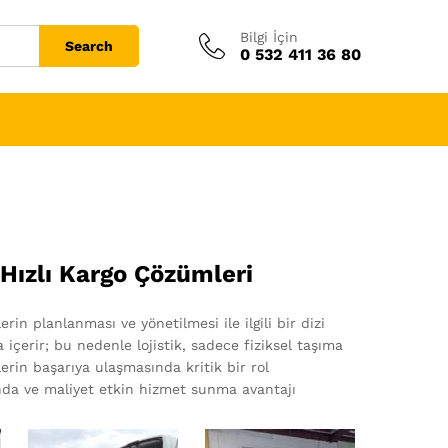
Bilgi İçin
Search
0 532 411 36 80
 Hızlı Kargo Çözümleri
in planlanması ve yönetilmesi ile ilgili bir dizi
 içerir; bu nedenle lojistik, sadece fiziksel taşıma
melerin başarıya ulaşmasında kritik bir rol
nda ve maliyet etkin hizmet sunma avantajı