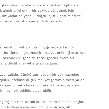
 ilişkisi olan firmalar için daha da karmaşık hale
ik zincirlerini etkin bir şekilde yönetmek için
 ihtiyaçlarına yönelik doğru lojistik çözümleri ve
bir süreç olarak değerlendirilmektedir.
e belirli bir yük parçasının, genellikle tam bir
Bu sistem, işletmelerin maliyet etkinliği artırmak
l taşımacılık, genelde farklı göndericilere ait
 daha düşük maliyetlerle sonuçlanır.
ça avantajlıdır. Çünkü tam büyük bir yük hacmine
jistik, özellikle düşük maliyet gereksinimleri ya da
neğin, örnek olarak bir tekstil firması, ayrı ayrı
i hızlı bir şekilde ulaştırabilir.
ağırlığının tam olarak kullanılmasına olanak sağlar.
in hızlanmasına yardımcı olur. Ayrıca, alt