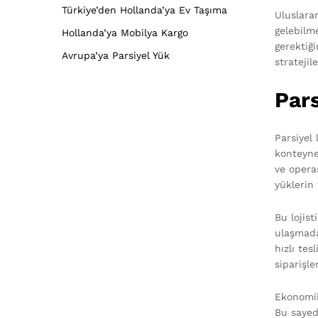
Türkiye’den Hollanda’ya Ev Taşıma
Uluslarar
gelebilme
Hollanda’ya Mobilya Kargo
gerektiği
Avrupa’ya Parsiyel Yük
stratejil
Pars
Parsiyel 
konteyne
ve operas
yüklerin 
Bu lojis
ulaşmada
hızlı tes
siparişle
Ekonomik 
Bu sayed