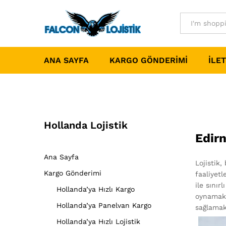
All
ANA SAYFA
KARGO GÖNDERIMI
İLET
Hollanda Lojistik
Edirn
Ana Sayfa
Lojistik,
Kargo Gönderimi
faaliyetl
ile sınır
Hollanda’ya Hızlı Kargo
oynamakt
Hollanda’ya Panelvan Kargo
sağlamak
Hollanda’ya Hızlı Lojistik