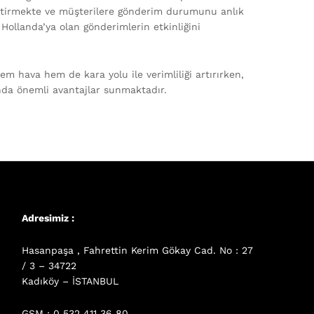
e getirmekte ve müşterilere gönderim durumunu anlık
 Hollanda’ya olan gönderimlerin etkinliğini
em hava hem de kara yolu ile verimliliği artırırken,
nda önemli avantajlar sunmaktadır.
Adresimiz :
Hasanpaşa , Fahrettin Kerim Gökay Cad. No : 27
/ 3 – 34722
Kadıköy – İSTANBUL
GSM : 0 532 411 36 80