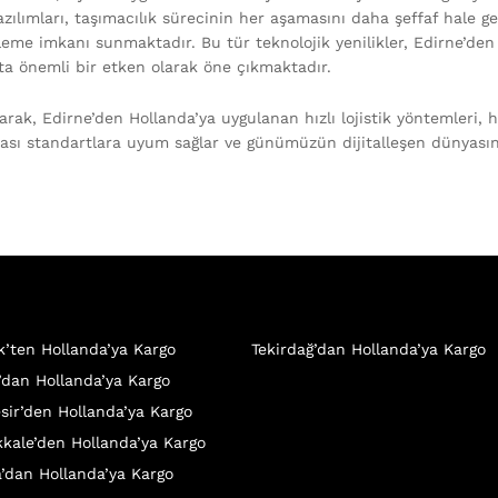
 yazılımları, taşımacılık sürecinin her aşamasını daha şeffaf hal
zleme imkanı sunmaktadır. Bu tür teknolojik yenilikler, Edirne’den
ta önemli bir etken olarak öne çıkmaktadır.
rak, Edirne’den Hollanda’ya uygulanan hızlı lojistik yöntemleri, h
rası standartlara uyum sağlar ve günümüzün dijitalleşen dünyası
ik’ten Hollanda’ya Kargo
Tekirdağ’dan Hollanda’ya Kargo
’dan Hollanda’ya Kargo
esir’den Hollanda’ya Kargo
kale’den Hollanda’ya Kargo
a’dan Hollanda’ya Kargo