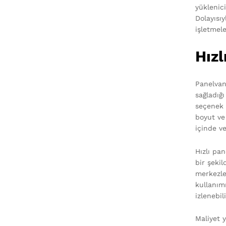
yüklenici
Dolayısı
işletmel
Hızl
Panelvan
sağladığı
seçenek s
boyut ve
içinde ve
Hızlı pa
bir şeki
merkezler
kullanımı
izlenebil
Maliyet y