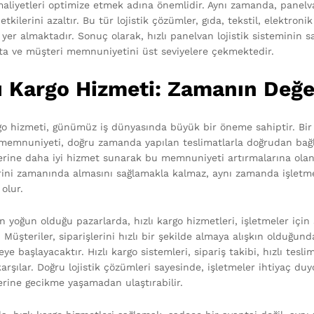
maliyetleri optimize etmek adına önemlidir. Aynı zamanda, panelv
tkilerini azaltır. Bu tür lojistik çözümler, gıda, tekstil, elektron
yer almaktadır. Sonuç olarak, hızlı panelvan lojistik sisteminin s
ta ve müşteri memnuniyetini üst seviyelere çekmektedir.
ı Kargo Hizmeti: Zamanın Değe
rgo hizmeti, günümüz iş dünyasında büyük bir öneme sahiptir. Bir 
memnuniyeti, doğru zamanda yapılan teslimatlarla doğrudan bağlant
erine daha iyi hizmet sunarak bu memnuniyeti artırmalarına olanak
erini zamanında almasını sağlamakla kalmaz, aynı zamanda işletme
olur.
 yoğun olduğu pazarlarda, hızlı kargo hizmetleri, işletmeler için 
. Müşteriler, siparişlerini hızlı bir şekilde almaya alışkın olduğ
e başlayacaktır. Hızlı kargo sistemleri, sipariş takibi, hızlı tesli
karşılar. Doğru lojistik çözümleri sayesinde, işletmeler ihtiyaç du
erine gecikme yaşamadan ulaştırabilir.