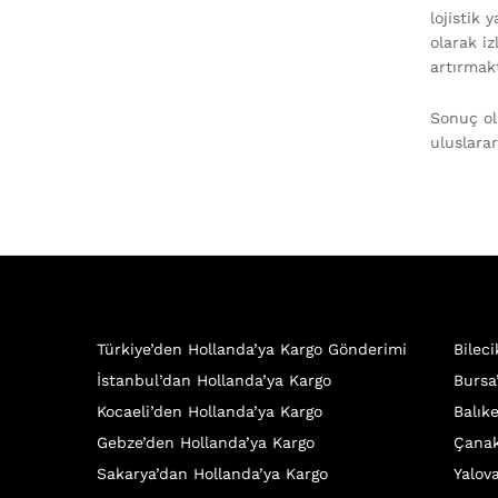
lojistik
olarak i
artırmak
Sonuç ola
uluslara
Türkiye’den Hollanda’ya Kargo Gönderimi
Bilec
İstanbul’dan Hollanda’ya Kargo
Bursa
Kocaeli’den Hollanda’ya Kargo
Balık
Gebze’den Hollanda’ya Kargo
Çanak
Sakarya’dan Hollanda’ya Kargo
Yalov