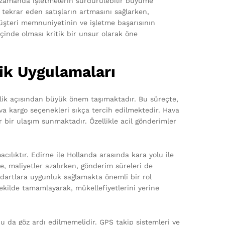
nı zamanda işletmelerin sürdürülebilir büyüme
, tekrar eden satışların artmasını sağlarken,
 müşteri memnuniyetinin ve işletme başarısının
içinde olması kritik bir unsur olarak öne
tik Uygulamaları
mlilik açısından büyük önem taşımaktadır. Bu süreçte,
va kargo seçenekleri sıkça tercih edilmektedir. Hava
ir bir ulaşım sunmaktadır. Özellikle acil gönderimler
cılıktır. Edirne ile Hollanda arasında kara yolu ile
e, maliyetler azalırken, gönderim süreleri de
ndartlara uygunluk sağlamakta önemli bir rol
şekilde tamamlayarak, mükellefiyetlerini yerine
onu da göz ardı edilmemelidir. GPS takip sistemleri ve