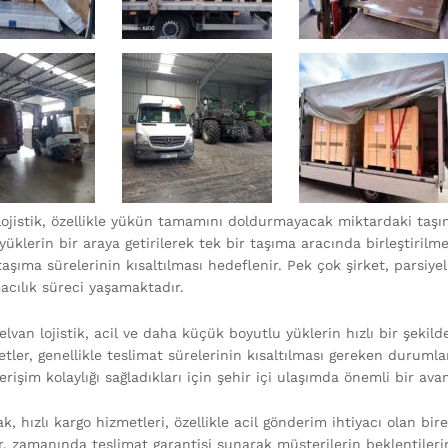
 lojistik, özellikle yükün tamamını doldurmayacak miktardaki taşım
üklerin bir araya getirilerek tek bir taşıma aracında birleştirilm
aşıma sürelerinin kısaltılması hedeflenir. Pek çok şirket, parsiye
macılık süreci yaşamaktadır.
elvan lojistik, acil ve daha küçük boyutlu yüklerin hızlı bir şeki
etler, genellikle teslimat sürelerinin kısaltılması gereken duruml
erişim kolaylığı sağladıkları için şehir içi ulaşımda önemli bir ava
k, hızlı kargo hizmetleri, özellikle acil gönderim ihtiyacı olan bi
r, zamanında teslimat garantisi sunarak müşterilerin beklentilerin