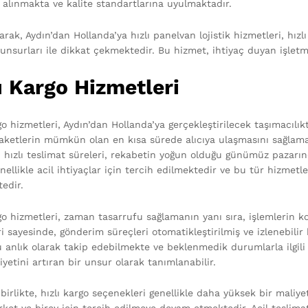
 alınmakta ve kalite standartlarına uyulmaktadır.
rak, Aydın’dan Hollanda’ya hızlı panelvan lojistik hizmetleri, hızl
unsurları ile dikkat çekmektedir. Bu hizmet, ihtiyaç duyan işletmel
ı Kargo Hizmetleri
rgo hizmetleri, Aydın’dan Hollanda’ya gerçekleştirilecek taşımacıl
aketlerin mümkün olan en kısa sürede alıcıya ulaşmasını sağlama
 hızlı teslimat süreleri, rekabetin yoğun olduğu günümüz pazarın
nellikle acil ihtiyaçlar için tercih edilmektedir ve bu tür hizmetl
tedir.
go hizmetleri, zaman tasarrufu sağlamanın yanı sıra, işlemlerin ko
 sayesinde, gönderim süreçleri otomatikleştirilmiş ve izlenebilir h
 anlık olarak takip edebilmekte ve beklenmedik durumlarla ilgili 
etini artıran bir unsur olarak tanımlanabilir.
irlikte, hızlı kargo seçenekleri genellikle daha yüksek bir maliyet