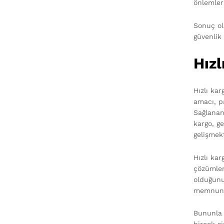
önlemler
Sonuç ola
güvenlik 
Hızl
Hızlı ka
amacı, p
Sağlanan
kargo, ge
gelişmek
Hızlı kar
çözümleri
olduğunu
memnuniy
Bununla b