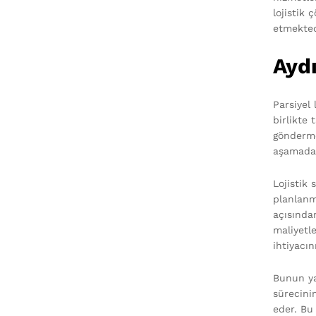
lojistik 
etmekted
Aydı
Parsiyel 
birlikte
gönderme
aşamada,
Lojistik
planlanm
açısında
maliyetl
ihtiyacını
Bunun ya
sürecini
eder. Bu