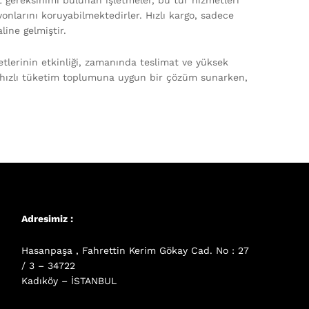
t gereksinimi bulunan işletmeler, bu tür hizmetleri
onlarını koruyabilmektedirler. Hızlı kargo, sadece
line gelmiştir.
etlerinin etkinliği, zamanında teslimat ve yüksek
 hızlı tüketim toplumuna uygun bir çözüm sunarken,
Adresimiz :
Hasanpaşa , Fahrettin Kerim Gökay Cad. No : 27
/ 3 – 34722
Kadıköy – İSTANBUL