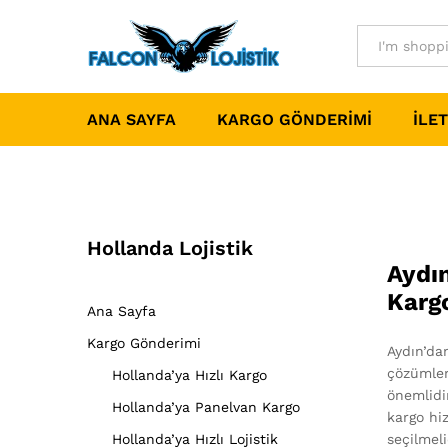
All
ANA SAYFA
KARGO GÖNDERIMI
İLET
Hollanda Lojistik
Aydın
Karg
Ana Sayfa
Kargo Gönderimi
Aydın’da
çözümler
Hollanda’ya Hızlı Kargo
önemlidir
Hollanda’ya Panelvan Kargo
kargo hiz
Hollanda’ya Hızlı Lojistik
seçilmeli