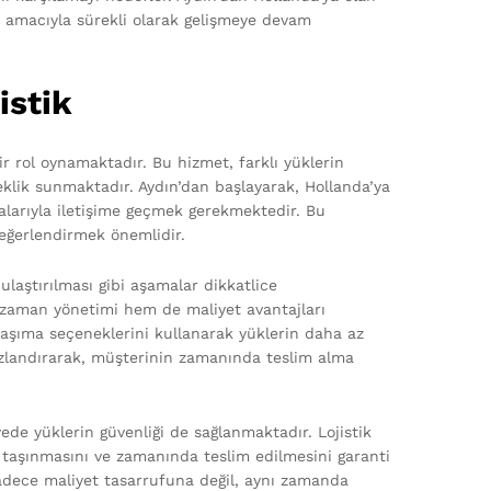
mak amacıyla sürekli olarak gelişmeye devam
istik
ir rol oynamaktadır. Bu hizmet, farklı yüklerin
eklik sunmaktadır. Aydın’dan başlayarak, Hollanda’ya
malarıyla iletişime geçmek gerekmektedir. Bu
değerlendirmek önemlidir.
ulaştırılması gibi aşamalar dikkatlice
m zaman yönetimi hem de maliyet avantajları
 taşıma seçeneklerini kullanarak yüklerin daha az
ızlandırarak, müşterinin zamanında teslim alma
ede yüklerin güvenliği de sağlanmaktadır. Lojistik
e taşınmasını ve zamanında teslim edilmesini garanti
sadece maliyet tasarrufuna değil, aynı zamanda