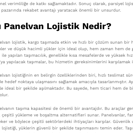
el verimliliğe de katkı sağlamaktadır. Sonuç olarak, parsiyel loji
 pazarında rekabet avantajı yaratacak önemli bir unsurdur.
ı Panelvan Lojistik Nedir?
elvan lojistik, kargo taşımada etkin ve hızlı bir çözüm sunan bir hi
ler ve düşük hacimli yükler için ideal olup, hem zaman hem de gü
 ile yapılan taşımacılık, genellikle kısa mesafelerde ve yüksek hız
’ya yapılacak taşımalar, bu hizmetin gereksinimlerini karşılamak 
elvan lojistiğinin en belirgin özelliklerinden biri, hızlı teslimat sür
lde hedef noktaya ulaşmasını sağlamak amacıyla tasarlanmıştır. Ay
ile ideal bir şekilde aşılmaktadır. Bu sayede, hem ticari hem de 
olur.
nelvanın taşıma kapasitesi de önemli bir avantajdır. Bu araçlar ge
eşitli yükleme ve boşaltma alternatifleri sunar. Panelvanlar, fark
eker ve böylece çeşitli sektörlerdeki ihtiyaçları karşılar. Güvenl
 lojistiği, yüklerin güvenli bir şekilde taşınmasını temin eder. T