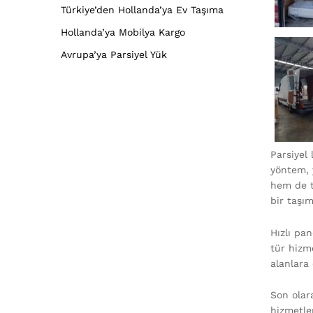
Türkiye’den Hollanda’ya Ev Taşıma
Hollanda’ya Mobilya Kargo
Avrupa’ya Parsiyel Yük
Parsiyel
yöntem, y
hem de t
bir taşı
Hızlı pan
tür hizm
alanlara 
Son olara
hizmetle