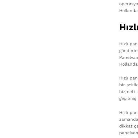
operasyon
Hollanda
Hızl
Hızlı pan
gönderim
Panelvan
Hollanda
Hızlı pan
bir şeki
hizmeti 
geçilmiş 
Hızlı pa
zamanda ç
dikkat ç
panelvan