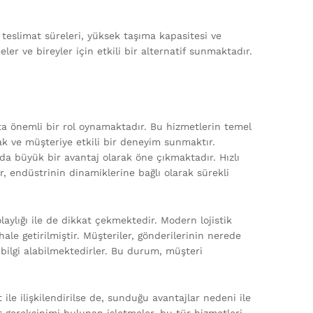
ı teslimat süreleri, yüksek taşıma kapasitesi ve
er ve bireyler için etkili bir alternatif sunmaktadır.
ıkta önemli bir rol oynamaktadır. Bu hizmetlerin temel
k ve müşteriye etkili bir deneyim sunmaktır.
da büyük bir avantaj olarak öne çıkmaktadır. Hızlı
er, endüstrinin dinamiklerine bağlı olarak sürekli
laylığı ile de dikkat çekmektedir. Modern lojistik
ale getirilmiştir. Müşteriler, gönderilerinin nerede
bilgi alabilmektedirler. Bu durum, müşteri
 ile ilişkilendirilse de, sunduğu avantajlar nedeni ile