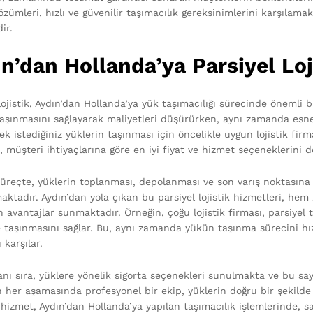
çözümleri, hızlı ve güvenilir taşımacılık gereksinimlerini karşıla
ir.
n’dan Hollanda’ya Parsiyel Loj
lojistik, Aydın’dan Hollanda’ya yük taşımacılığı sürecinde önemli b
 taşınmasını sağlayarak maliyetleri düşürürken, aynı zamanda esn
k istediğiniz yüklerin taşınması için öncelikle uygun lojistik fir
 müşteri ihtiyaçlarına göre en iyi fiyat ve hizmet seçeneklerini 
 süreçte, yüklerin toplanması, depolanması ve son varış noktasına 
aktadır. Aydın’dan yola çıkan bu parsiyel lojistik hizmetleri, he
n avantajlar sunmaktadır. Örneğin, çoğu lojistik firması, parsiyel
e taşınmasını sağlar. Bu, aynı zamanda yükün taşınma sürecini h
 karşılar.
nı sıra, yüklere yönelik sigorta seçenekleri sunulmakta ve bu say
n her aşamasında profesyonel bir ekip, yüklerin doğru bir şekild
 hizmet, Aydın’dan Hollanda’ya yapılan taşımacılık işlemlerinde, 