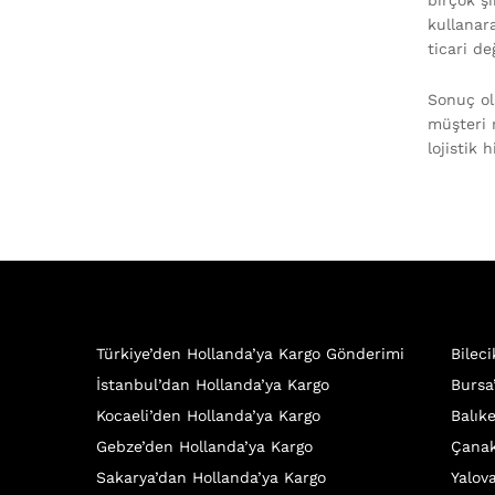
birçok ş
kullanar
ticari de
Sonuç ol
müşteri 
lojistik
Türkiye’den Hollanda’ya Kargo Gönderimi
Bilec
İstanbul’dan Hollanda’ya Kargo
Bursa
Kocaeli’den Hollanda’ya Kargo
Balık
Gebze’den Hollanda’ya Kargo
Çanak
Sakarya’dan Hollanda’ya Kargo
Yalov