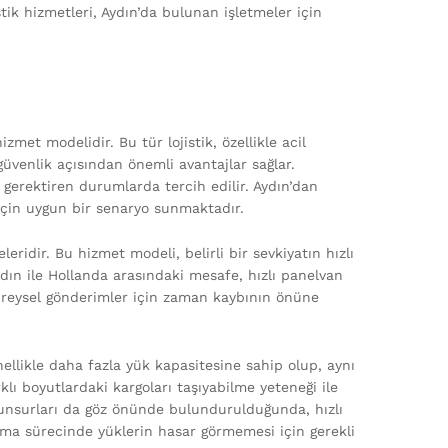
stik hizmetleri, Aydın’da bulunan işletmeler için
zmet modelidir. Bu tür lojistik, özellikle acil
venlik açısından önemli avantajlar sağlar.
 gerektiren durumlarda tercih edilir. Aydın’dan
için uygun bir senaryo sunmaktadır.
eleridir. Bu hizmet modeli, belirli bir sevkiyatın hızlı
dın ile Hollanda arasındaki mesafe, hızlı panelvan
bireysel gönderimler için zaman kaybının önüne
nellikle daha fazla yük kapasitesine sahip olup, aynı
lı boyutlardaki kargoları taşıyabilme yeteneği ile
ik unsurları da göz önünde bulundurulduğunda, hızlı
aşıma sürecinde yüklerin hasar görmemesi için gerekli