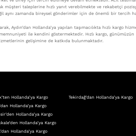
irket ve birey için tercih edilmeye devam etmektedir. Acil teslima
ak müşteri taleplerine hızlı yanıt verebilmekte ve rekabetçi pozisy
ğil aynı zamanda bireysel gönderimler için de önemli bir tercih ha
arak, Aydın’dan Hollanda’ya yapılan taşımacılıkta hızlı kargo hizm
memnuniyeti ile kendini göstermektedir. Hızlı kargo, günümüzün
 hizmetlerinin gelişimine de katkıda bulunmaktadır.
ik’ten Hollanda’ya Kargo
Tekirdağ’dan Hollanda’ya Kargo
’dan Hollanda’ya Kargo
esir’den Hollanda’ya Kargo
kale’den Hollanda’ya Kargo
a’dan Hollanda’ya Kargo