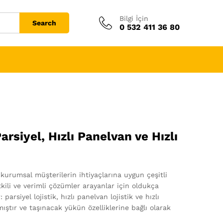
Bilgi İçin
Search
0 532 411 36 80
rsiyel, Hızlı Panelvan ve Hızlı
 kurumsal müşterilerin ihtiyaçlarına uygun çeşitli
tkili ve verimli çözümler arayanlar için oldukça
parsiyel lojistik, hızlı panelvan lojistik ve hızlı
mıştır ve taşınacak yükün özelliklerine bağlı olarak